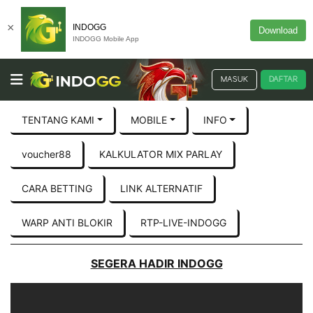
×
INDOGG
Download
INDOGG Mobile App
MASUK
DAFTAR
TENTANG KAMI
MOBILE
INFO
voucher88
KALKULATOR MIX PARLAY
CARA BETTING
LINK ALTERNATIF
WARP ANTI BLOKIR
RTP-LIVE-INDOGG
SEGERA HADIR INDOGG