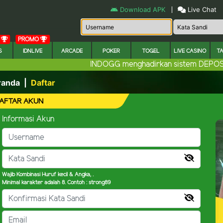
Download APK
Live Chat
O
PROMO
S
IDNLIVE
ARCADE
POKER
TOGEL
LIVE CASINO
T
INDOGG menghadirkan sistem DEPOSIT YANG SEMA
randa
Daftar
AFTAR AKUN
Informasi Akun
Wajib Kombinasi Huruf kecil & Angka, .
Minimal karakter adalah 8. Contoh : strong89