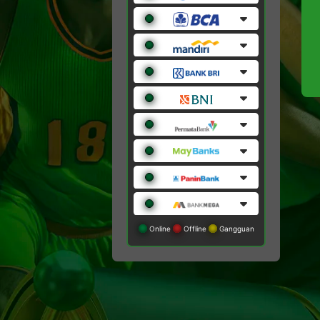
Online
Offline
Gangguan